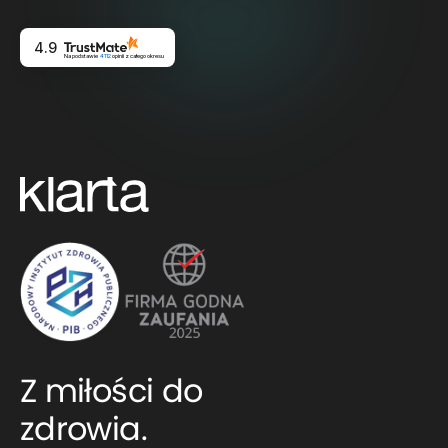
4.9
Na podstawie
4112
opinii
z całego okresu
Z miłości do
zdrowia.