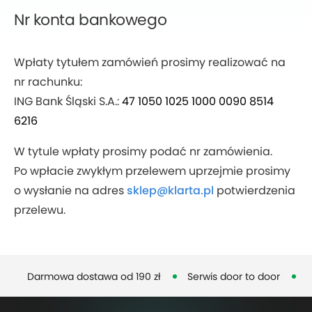
Nr konta bankowego
Wpłaty tytułem zamówień prosimy realizować na
nr rachunku:
ING Bank Śląski S.A.:
47 1050 1025 1000 0090 8514
6216
W tytule wpłaty prosimy podać nr zamówienia.
Po wpłacie zwykłym przelewem uprzejmie prosimy
o wysłanie na adres
sklep@klarta.pl
potwierdzenia
przelewu.
Darmowa dostawa od 190 zł
Serwis door to door
D