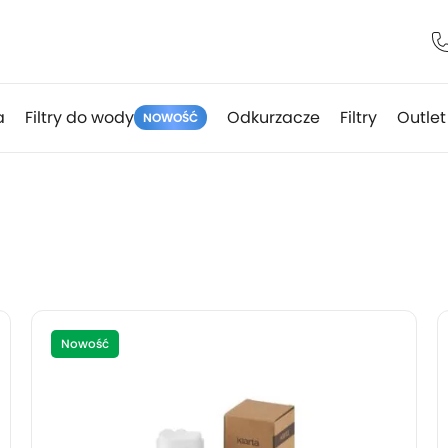
a
Filtry do wody
Odkurzacze
Filtry
Outlet
NOWOŚĆ
Nowość