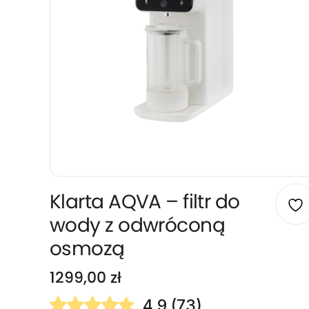
Klarta AQVA – filtr do
wody z odwróconą
osmozą
1299,00
zł
4.9 (73)