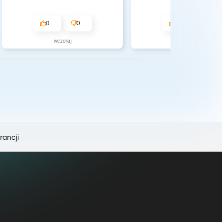
0
0
1
0
wczoraj
w tym tygodniu
rancji