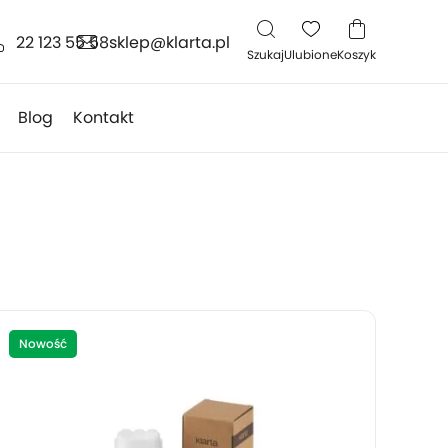
22 123 55 58
sklep@klarta.pl
Szukaj
Ulubione
Koszyk
Blog
Kontakt
Nowość