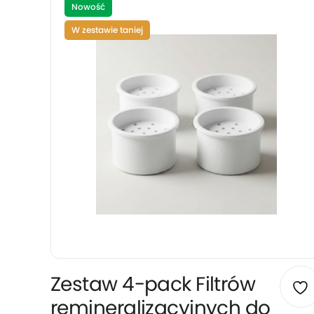
Nowość
W zestawie taniej
Zestaw 4-pack Filtrów
remineralizacyjnych do