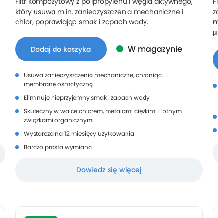
Filtr kompozytowy z polipropylenu i węgla aktywnego,
F
który usuwa m.in. zanieczyszczenia mechaniczne i
z
chlor, poprawiając smak i zapach wody.
m
W magazynie
Dodaj do koszyka
Usuwa zanieczyszczenia mechaniczne, chroniąc
membranę osmotyczną
Eliminuje nieprzyjemny smak i zapach wody
Skuteczny w walce chlorem, metalami ciężkimi i lotnymi
związkami organicznymi
Wystarcza na 12 miesięcy użytkowania
Bardzo prosta wymiana
Dowiedz się więcej