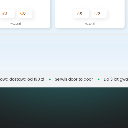
1
0
0
0
wczoraj
wczoraj
owa dostawa od 190 zł
Serwis door to door
Do 3 lat gwa