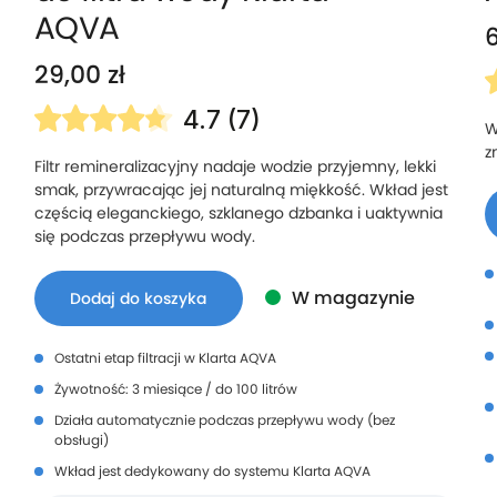
AQVA
29,00
zł
4.7 (7)
W
z
Filtr remineralizacyjny nadaje wodzie przyjemny, lekki
smak, przywracając jej naturalną miękkość.
Wkład jest
częścią eleganckiego, szklanego dzbanka i uaktywnia
się podczas przepływu wody.
W magazynie
Dodaj do koszyka
Ostatni etap filtracji w Klarta AQVA
Żywotność: 3 miesiące / do 100 litrów
Działa automatycznie podczas przepływu wody (bez
obsługi)
Wkład jest dedykowany do systemu Klarta AQVA