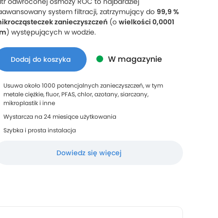
iltr odwróconej osmozy ROC to najbardziej
aawansowany system filtracji, zatrzymujący do
99,9 %
ikrocząsteczek zanieczyszczeń
(o
wielkości 0,0001
μm
) występujących w wodzie.
W magazynie
Dodaj do koszyka
Usuwa około 1000 potencjalnych zanieczyszczeń, w tym
metale ciężkie, fluor, PFAS, chlor, azotany, siarczany,
mikroplastik i inne
Wystarcza na 24 miesiące użytkowania
Szybka i prosta instalacja
Dowiedz się więcej