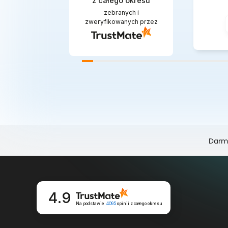
z całego okresu
zebranych i
zweryfikowanych przez
Darm
4.9
Na podstawie
4095
opinii
z całego okresu