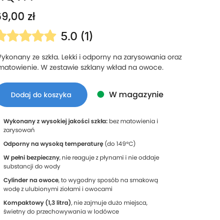
69,00
zł
5.0 (1)
ykonany ze szkła. Lekki i odporny na zarysowania oraz
matowienie. W
zestawie szklany wkład na owoce.
W magazynie
Dodaj do koszyka
Wykonany z wysokiej jakości szkła:
bez matowienia i
zarysowań
Odporny na wysoką temperaturę
(do 149°C)
W pełni bezpieczny
, nie reaguje z płynami i nie oddaje
substancji do wody
Cylinder na owoce
, to wygodny sposób na smakową
wodę z ulubionymi ziołami i owocami
Kompaktowy (1,3 litra)
, nie zajmuje dużo miejsca,
świetny do przechowywania w lodówce