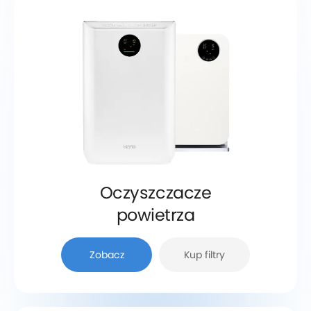
Oczyszczacze
powietrza
Zobacz
Kup filtry