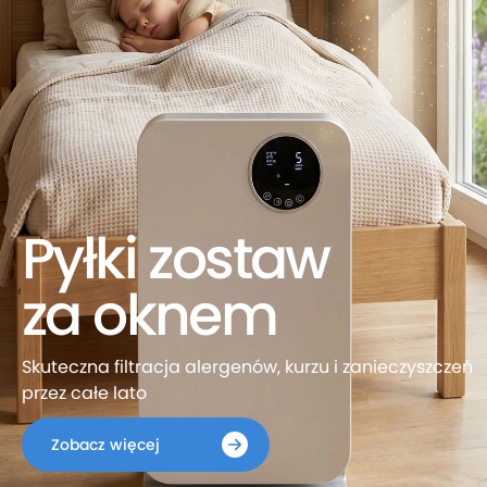
Pyłki zostaw
za oknem
Skuteczna filtracja alergenów, kurzu i zanieczyszczeń
przez całe lato
Zobacz więcej