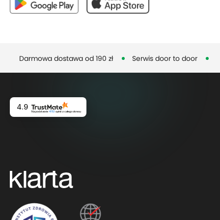
Darmowa dostawa od 190 zł
Serwis door to door
D
4.9
Na podstawie
4113
opinii
z całego okresu