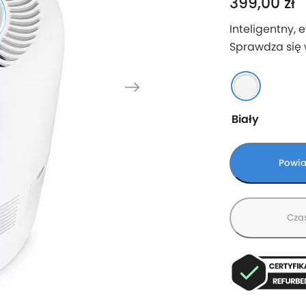
399,00
zł
Inteligentny,
Sprawdza się 
Biały
Powia
Cza