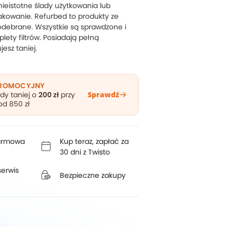
ieistotne ślady użytkowania lub
kowanie. Refurbed to produkty ze
odebrane. Wszystkie są sprawdzone i
ety filtrów. Posiadają pełną
esz taniej.
PROMOCYJNY
dy taniej o
200 zł
przy
Sprawdź
d 850 zł
darmowa
Kup teraz, zapłać za
30 dni z Twisto
erwis
Bezpieczne zakupy