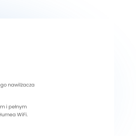
ego nawilżacza
em i pełnym
Humea WiFi.