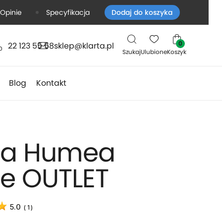
Opinie
Specyfikacja
Dodaj do koszyka
0
22 123 55 58
sklep@klarta.pl
Szukaj
Ulubione
Koszyk
Blog
Kontakt
rta Humea
e OUTLET
5.0
(
1
)