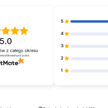
5
4
5.0
3
ntów
z całego okresu
zweryfikowanych przez
2
1