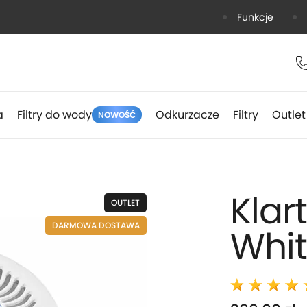
Funkcje
a
Filtry do wody
Odkurzacze
Filtry
Outlet
NOWOŚĆ
Kla
OUTLET
DARMOWA DOSTAWA
Whit