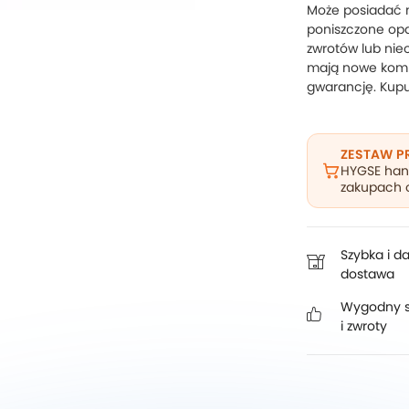
Może posiadać n
poniszczone opa
zwrotów lub nie
mają nowe kompl
gwarancję. Kupuj
ZESTAW 
HYGSE han
zakupach o
Szybka i 
dostawa
Wygodny s
i zwroty