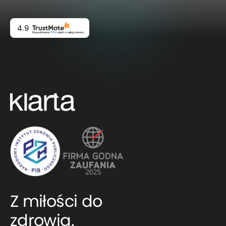
4.9
Na podstawie
4124
opinii
z całego okresu
Z miłości do
zdrowia.