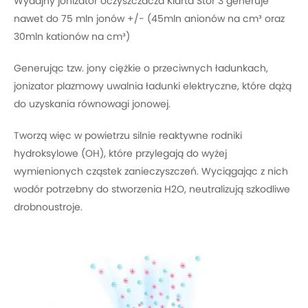
Wydajny jonizator oczyszczacza Klarta Stor 3 generuje
nawet do 75 mln jonów +/- (45mln anionów na cm³ oraz
30mln kationów na cm³)
Generując tzw. jony ciężkie o przeciwnych ładunkach,
jonizator plazmowy uwalnia ładunki elektryczne, które dążą
do uzyskania równowagi jonowej.
Tworzą więc w powietrzu silnie reaktywne rodniki
hydroksylowe (OH), które przylegają do wyżej
wymienionych cząstek zanieczyszczeń. Wyciągając z nich
wodór potrzebny do stworzenia H2O, neutralizują szkodliwe
drobnoustroje.