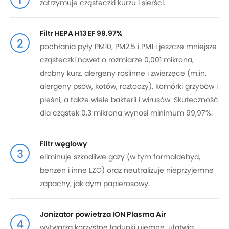
zatrzymuje cząsteczki kurzu i sierści.
Filtr HEPA H13 EF 99.97%
2
pochłania pyły PM10, PM2.5 i PM1 i jeszcze mniejsze
cząsteczki nawet o rozmiarze 0,001 mikrona,
drobny kurz, alergeny roślinne i zwierzęce (m.in.
alergeny psów, kotów, roztoczy), komórki grzybów i
pleśni, a także wiele bakterii i wirusów. Skuteczność
dla cząstek 0,3 mikrona wynosi minimum 99,97%.
Filtr węglowy
3
eliminuje szkodliwe gazy (w tym formaldehyd,
benzen i inne LZO) oraz neutralizuje nieprzyjemne
zapachy, jak dym papierosowy.
Jonizator powietrza ION Plasma Air
4
wytwarza korzystne ładunki ujemne, ułatwia