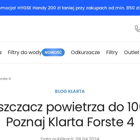
omocja! HYGSE Handy 200 zł taniej przy zakupach od min. 850 zł
a
Filtry do wody
Odkurzacze
Filtry
Outlet
NOWOŚĆ
orste 4
BLOG KLARTA
zczacz powietrza do 10
Poznaj Klarta Forste 4
Data publikacji: 08.04.2024