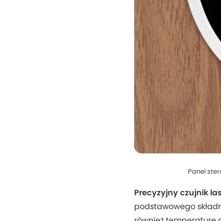
Panel ster
Precyzyjny czujnik l
podstawowego składni
również temperaturę 