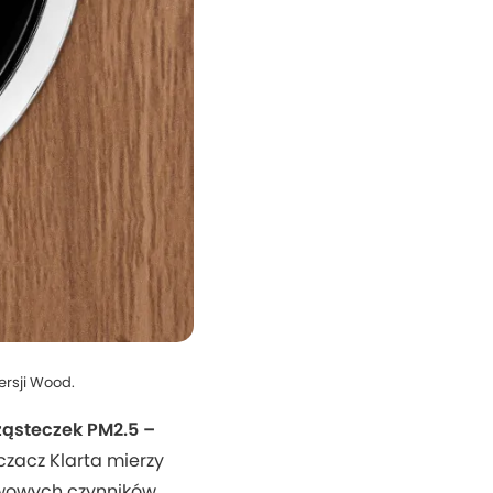
ersji Wood.
ząsteczek PM2.5 –
zacz Klarta mierzy
awowych czynników