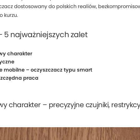
czacz dostosowany do polskich realiów, bezkompromis
o kurzu.
 – 5 najważniejszych zalet
y charakter
tyczne
ie mobilne – oczyszczacz typu smart
szczędna praca
charakter – precyzyjne czujniki, restrykc