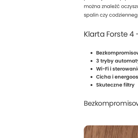
można znaleźć oczysz
spalin czy codzienneg
Klarta Forste 4
Bezkompromisow
3 tryby automa
Wi-Fi i sterowan
Cicha i energoo
Skuteczne filtry
Bezkompromisowy 