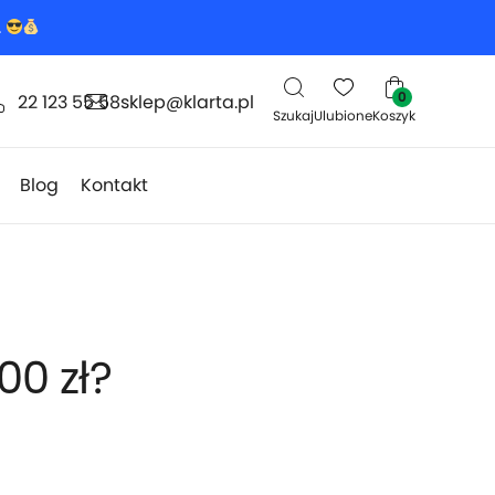
.
0
22 123 55 58
sklep@klarta.pl
Szukaj
Ulubione
Koszyk
Blog
Kontakt
00 zł?