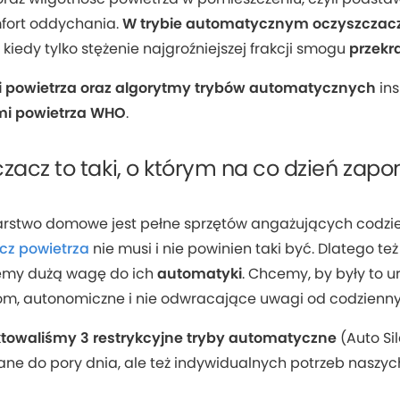
fort oddychania.
W trybie automatycznym oczyszczac
 kiedy tylko stężenie najgroźniejszej frakcji smogu
przekr
 powietrza
oraz
algorytmy trybów automatycznych
ins
i powietrza WHO
.
zacz to taki, o którym na co dzień zap
rstwo domowe jest pełne sprzętów angażujących codzi
cz powietrza
nie musi i nie powinien taki być. Dlatego też
emy dużą wagę do ich
automatyki
. Chcemy, by były to u
kom, autonomiczne i nie odwracające uwagi od codzienn
ktowaliśmy 3 restrykcyjne tryby automatyczne
(Auto Sil
e do pory dnia, ale też indywidualnych potrzeb naszych