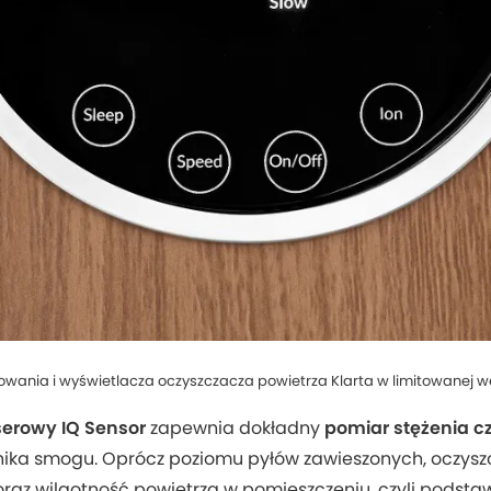
owania i wyświetlacza oczyszczacza powietrza Klarta w limitowanej w
aserowy IQ Sensor
zapewnia dokładny
pomiar stężenia c
ka smogu. Oprócz poziomu pyłów zawieszonych, oczyszc
oraz wilgotność powietrza w pomieszczeniu, czyli podst