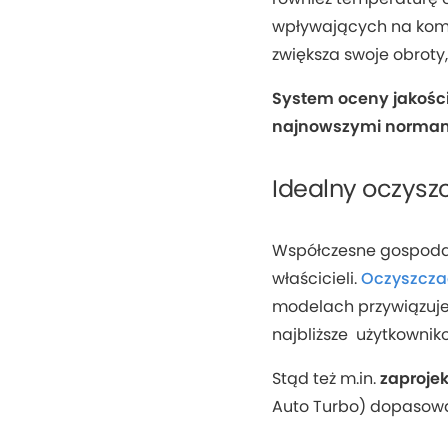
wpływających na kom
zwiększa swoje obroty,
System oceny jakości
najnowszymi normam
Idealny oczyszc
Współczesne gospoda
właścicieli.
Oczyszcza
modelach przywiązuj
najbliższe użytkowni
Stąd też m.in.
zaproje
Auto Turbo) dopasowan