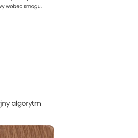
owy wobec smogu,
yjny algorytm