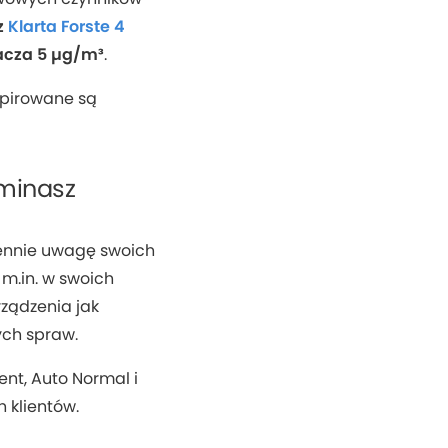
z
Klarta Forste 4
acza 5 µg/m³
.
pirowane są
ominasz
ennie uwagę swoich
 m.in. w swoich
rządzenia jak
ych spraw.
ent, Auto Normal i
 klientów.