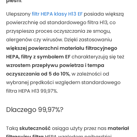
pleśni
.
Ulepszony
filtr HEPA klasy H13 EF
posiada większą
powierzchnię od standardowego filtra H13, co
przyspiesza proces oczyszczania ze smogu,
alergenów czy wirusów. Dzięki zastosowaniu
większej powierzchni materiału filtracyjnego
HEPA, filtry z symbolem EF
charakteryzują się też
wzrostem przepływu powietrza i tempa
oczyszczania od 5 do 10%
, w zależności od
wybranej prędkości względem standardowego
filtra HEPA H13 99,97%.
Dlaczego 99,97%?
Taką
skuteczność
osiąga użyty przez nas
materiał
filtracyjny filtra
HEPA względem najbardziej