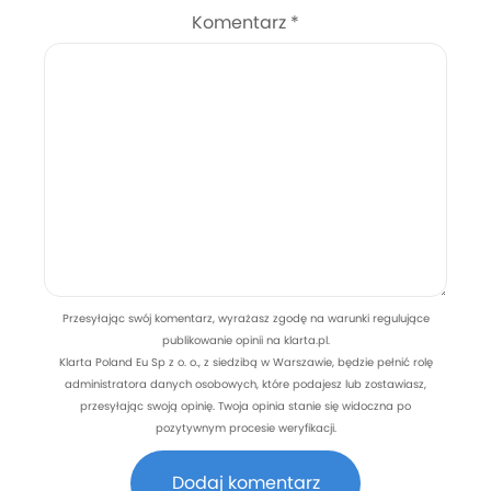
Komentarz
*
Przesyłając swój komentarz, wyrażasz zgodę na warunki regulujące
publikowanie opinii na klarta.pl.
Klarta Poland Eu Sp z o. o., z siedzibą w Warszawie, będzie pełnić rolę
administratora danych osobowych, które podajesz lub zostawiasz,
przesyłając swoją opinię. Twoja opinia stanie się widoczna po
pozytywnym procesie weryfikacji.