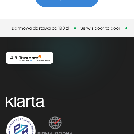
Darmowa dostawa od 190 zł
Serwis door to door
D
4.9
Na podstawie
4116
opinii
z całego okresu