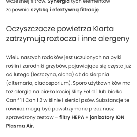
wcześniej filtrów.
Synergia
tych elementów
zapewnia
szybką i efektywną filtrację
.
Oczyszczacze powietrza Klarta
zatrzymują roztocza i inne alergeny
Wielu naszych rodaków jest uczulonych na pyłki
roślin i zarodniki grzybów, pojawiające się często już
od lutego (leszczyna, olcha) aż do sierpnia
(alternaria, cladosporium). Sporo użytkowników ma
też alergię na białko kociej śliny Fel d 1 lub białka
Can f 1 i Can f 2 w ślinie i sierści psów. Substancje te
również mogą być powstrzymane przez nasz
sprawdzony zestaw –
filtry HEPA + jonizatory ION
Plasma Air.