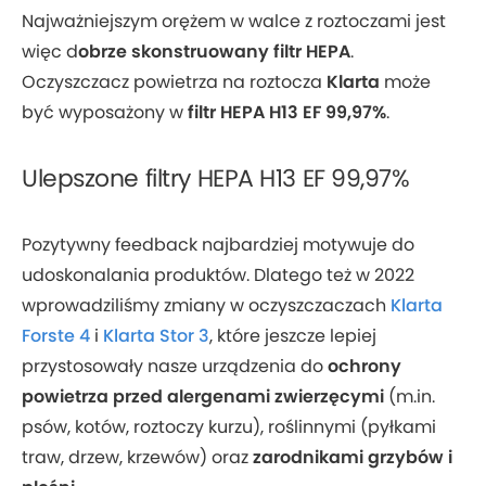
Najważniejszym orężem w walce z roztoczami jest
więc d
obrze skonstruowany filtr HEPA
.
Oczyszczacz powietrza na roztocza
Klarta
może
być wyposażony w
filtr HEPA H13 EF 99,97%
.
Ulepszone filtry HEPA H13 EF 99,97%
Pozytywny feedback najbardziej motywuje do
udoskonalania produktów. Dlatego też w 2022
wprowadziliśmy zmiany w oczyszczaczach
Klarta
Forste 4
i
Klarta Stor 3
, które jeszcze lepiej
przystosowały nasze urządzenia do
ochrony
powietrza przed alergenami zwierzęcymi
(m.in.
psów, kotów, roztoczy kurzu), roślinnymi (pyłkami
traw, drzew, krzewów) oraz
zarodnikami grzybów i