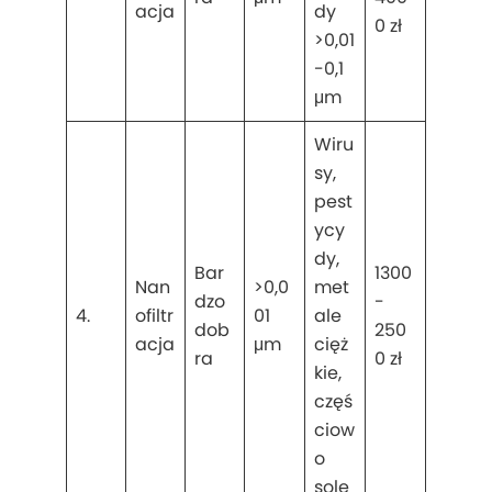
acja
dy
0 zł
>0,01
-0,1
μm
Wiru
sy,
pest
ycy
dy,
Bar
1300
Nan
>0,0
met
dzo
-
4.
ofiltr
01
ale
dob
250
acja
μm
cięż
ra
0 zł
kie,
częś
ciow
o
sole