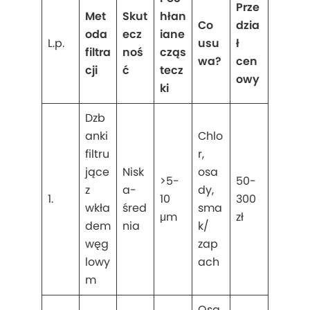
Prze
Met
Skut
hłan
Co
dzia
oda
ecz
iane
L.p.
usu
ł
filtra
noś
cząs
wa?
cen
cji
ć
tecz
owy
ki
Dzb
anki
Chlo
filtru
r,
jące
Nisk
osa
>5-
50-
z
a-
dy,
1.
10
300
wkła
śred
sma
μm
zł
dem
nia
k/
węg
zap
lowy
ach
m
Osa