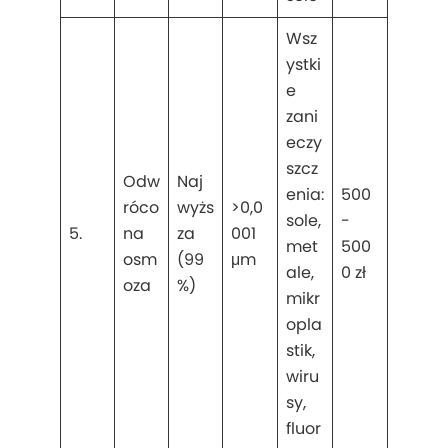
Wsz
ystki
e
zani
eczy
szcz
Odw
Naj
enia:
500
róco
wyżs
>0,0
sole,
-
5.
na
za
001
met
500
osm
(99
μm
ale,
0 zł
oza
%)
mikr
opla
stik,
wiru
sy,
fluor