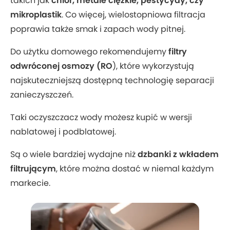
takich jak
chlor, metale ciężkie, pestycydy, czy
mikroplastik
. Co więcej, wielostopniowa filtracja
poprawia także smak i zapach wody pitnej.
Do użytku domowego rekomendujemy
filtry
odwróconej osmozy (RO
), które wykorzystują
najskuteczniejszą dostępną technologię separacji
zanieczyszczeń.
Taki oczyszczacz wody możesz kupić w wersji
nablatowej i podblatowej.
Są o wiele bardziej wydajne niż
dzbanki z wkładem
filtrującym
, które można dostać w niemal każdym
markecie.