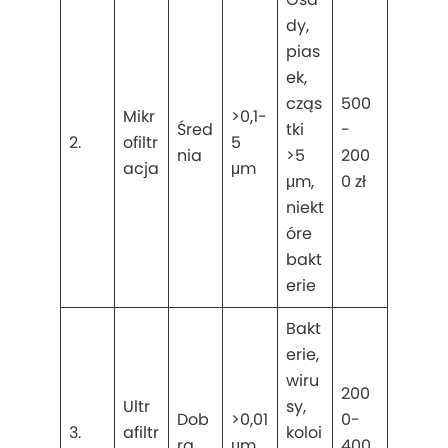
dy,
pias
ek,
cząs
500
Mikr
>0,1-
Śred
tki
-
2.
ofiltr
5
nia
>5
200
acja
μm
μm,
0 zł
niekt
óre
bakt
erie
Bakt
erie,
wiru
200
Ultr
sy,
Dob
>0,01
0-
3.
afiltr
koloi
ra
μm
400