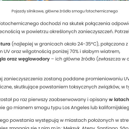
Pojazdy silnikowe, główne źródło smogu fotochemicznego
fotochemicznego dochodzi na skutek połączenia odpow
ecnością w powietrzu określonych zanieczyszczeń. Potrz
tura
(najlepiej w granicach około 24-35°C), połączona 
UV oraz wilgotnością poniżej 70% i słabym wiatrem,
ęgla oraz węglowodory
– ich główne źródło (zwłaszcza w c
aj zanieczyszczenia zostaną poddane promieniowaniu UV
iczne, skutkujące powstaniem toksycznych związków, w t
ostał po raz pierwszy zaobserwowany i opisany
w latach
anie go mianem smogu typu Los Angeles lub kalifornijskie
jego powstania występują w miastach położonych w stref
es zmagają się z nim m.in.: Meksyk, Ateny, Santiago, São 