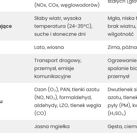
stałych (gł
(NOx, COx, węglowodorów)
Słaby wiatr, wysoka
Mgła, niska
ające
temperatura (24-35°C),
brak wiatru,
suche i słoneczne dni
wilgotność
Lato, wiosna
Zima, późna
Transport drogowy,
Ogrzewanie
przemysł, emisje
spalanie bi
ń
komunikacyjne
przemysł
Ozon (O₃), PAN, tlenki azotu
Dwutlenek si
(NO, NO₂), formaldehyd,
azotu, tlene
u
aldehydy, LZO, tlenek węgla
pyły (PM), 
(CO)
(H₂SO₄)
Jasna mgiełka
Gęsta, ciem