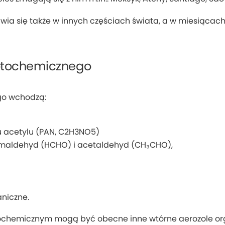
ia się także w innych częściach świata, a w miesiącach
otochemicznego
go wchodzą:
u acetylu (PAN, C2H3NO5)
ormaldehyd (HCHO) i acetaldehyd (CH₃CHO),
aniczne.
chemicznym mogą być obecne inne wtórne aerozole org