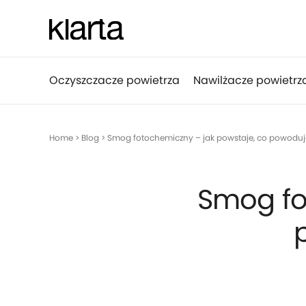
Oczyszczacze powietrza
Nawilżacze powietrz
Home
>
Blog
>
Smog fotochemiczny – jak powstaje, co powoduje,
Smog fo