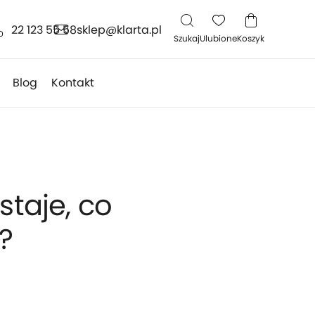
22 123 55 58
sklep@klarta.pl
Szukaj
Ulubione
Koszyk
Blog
Kontakt
taje, co
?