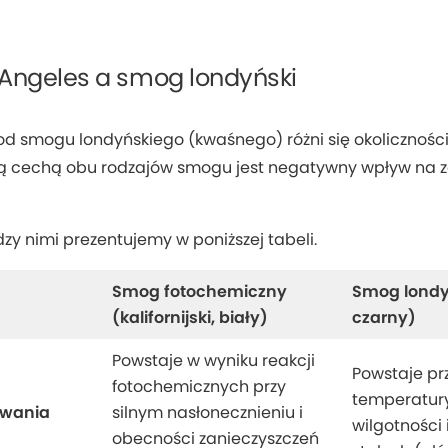
Angeles a smog londyński
d smogu londyńskiego (kwaśnego) różni się okolicznoś
 cechą obu rodzajów smogu jest negatywny wpływ na zdr
zy nimi prezentujemy w poniższej tabeli.
Smog fotochemiczny
Smog londy
(kalifornijski, biały)
czarny)
Powstaje w wyniku reakcji
Powstaje prz
fotochemicznych przy
temperatury
awania
silnym nasłonecznieniu i
wilgotności 
obecności zanieczyszczeń