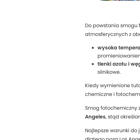
Do powstania smogu 
atmosferycznych z ob
wysoka tempera
promieniowaniem 
tlenki azotu i w
silnikowe.
Kiedy wymienione tut
chemiczne i fotochem
Smog fotochemiczny z
Angeles
, stąd określ
Najlepsze warunki do 
dlatego poza Los Angel