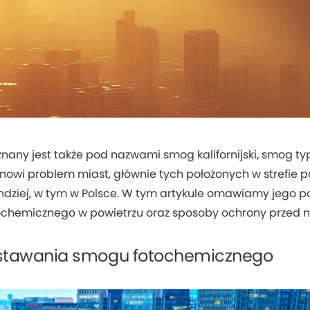
any jest także pod nazwami smog kalifornijski, smog ty
anowi problem miast, głównie tych położonych w strefie p
 indziej, w tym w Polsce. W tym artykule omawiamy jego p
chemicznego w powietrzu oraz sposoby ochrony przed n
stawania smogu fotochemicznego