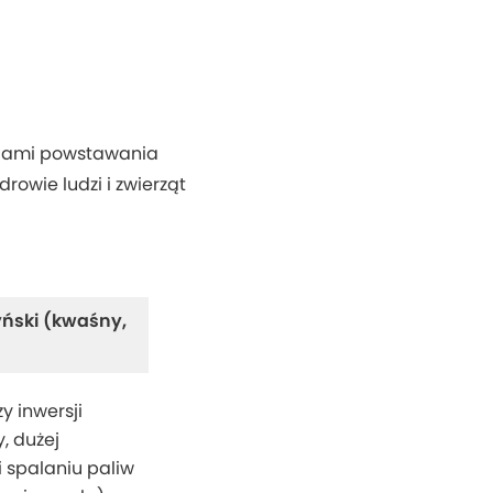
ciami powstawania
owie ludzi i zwierząt
ński (kwaśny,
y inwersji
, dużej
i spalaniu paliw