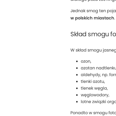
Jednak smog ten pojaw
w polskich miastach
.
Skład smogu f
W skład smogu jasne
ozon,
azotan nadtlenk
aldehydy, np. f
tlenki azotu,
tlenek węgla,
węglowodory,
lotne związki org
Ponadto w smogu foto