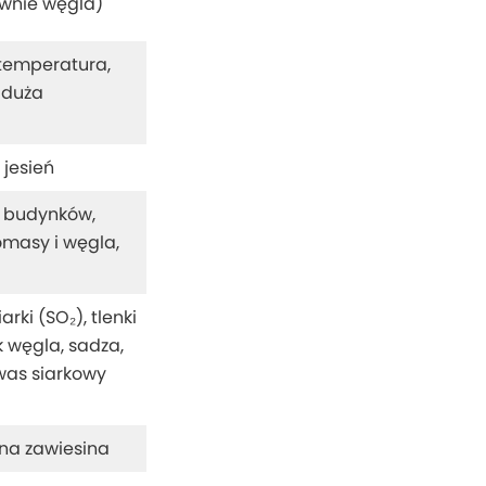
ównie węgla)
 temperatura,
 duża
 jesień
 budynków,
omasy i węgla,
arki (SO₂), tlenki
k węgla, sadza,
kwas siarkowy
na zawiesina