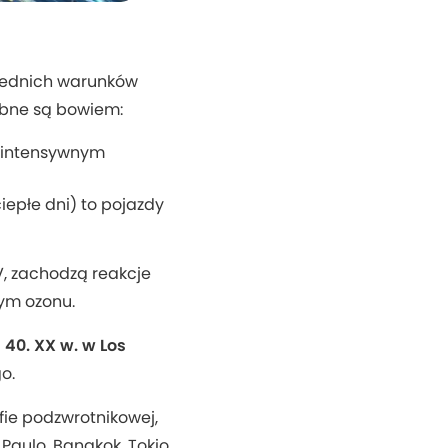
iednich warunków
ebne są bowiem:
z intensywnym
iepłe dni) to pojazdy
, zachodzą reakcje
ym ozonu.
 40. XX w. w Los
go.
ie podzwrotnikowej,
Paulo, Bangkok, Tokio.