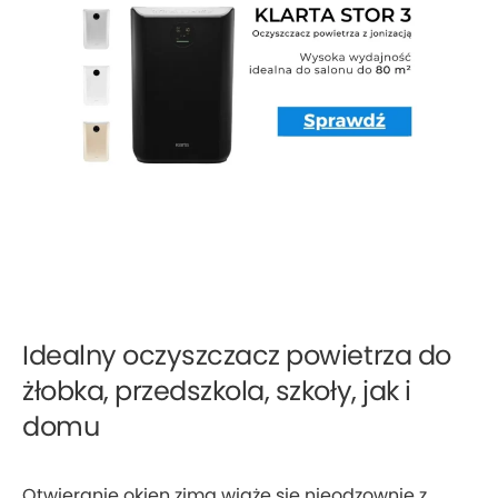
Idealny oczyszczacz powietrza do
żłobka, przedszkola, szkoły, jak i
domu
Otwieranie okien zimą wiąże się nieodzownie z