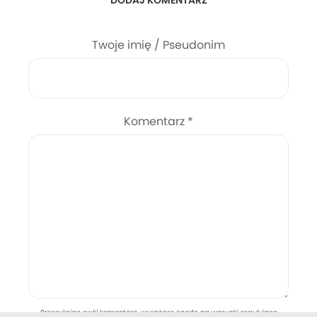
DODAJ KOMENTARZ
Twoje imię / Pseudonim
Komentarz
*
Przesyłając swój komentarz, wyrażasz zgodę na warunki regulujące