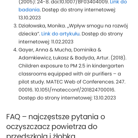
(2005): 24-8. doi:10.1007/BF03404009.
Link do
badania
. Dostęp do strony internetowej:
13.10.2023
Działowska, Monika. „Wpływ smogu na rozwój
dziecka”.
Link do artykułu
. Dostęp do strony
internetowej: 11.02.2023
Gayer, Anna & Mucha, Dominika &
Adamkiewicz, Łukasz & Badyda, Artur. (2018).
Children exposure to PM 2.5 in kindergarten
classrooms equipped with air purifiers – a
pilot study. MATEC Web of Conferences. 247.
00016. 10.1051/matecconf/201824700016.
Dostęp do strony internetowej: 13.10.2023
FAQ – najczęstsze pytania o
oczyszczacz powietrza do
przedszkola i żłobka